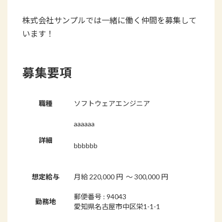
時
:
株式会社サンプルでは一緒に働く仲間を募集して
います！
募集要項
職種
ソフトウェアエンジニア
aaaaaa
詳細
bbbbbb
想定給与
月給
220,000
円
〜
300,000
円
郵便番号 : 94043
勤務地
愛知県名古屋市中区栄1-1-1