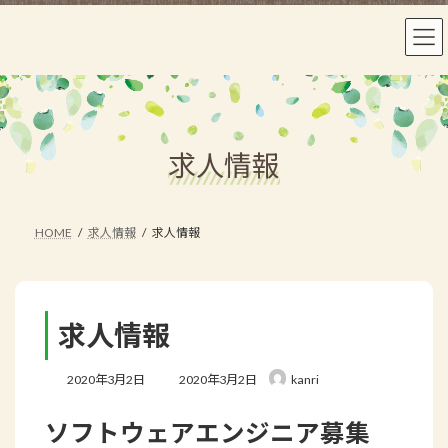
コ
ナ
ン
ビ
テ
ゲ
ン
ー
ツ
シ
へ
ョ
ス
ン
求人情報
キ
に
ッ
移
プ
動
HOME
求人情報
求人情報
求人情報
最
2020年3月2日
2020年3月2日
kanri
終
更
ソフトウェアエンジニア募集
新
日