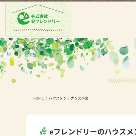
コ
ナ
ン
ビ
テ
ゲ
ン
ー
ツ
シ
へ
ョ
ス
ン
キ
に
ッ
移
プ
動
HOME
ハウスメンテナンス事業
eフレンドリーのハウスメ