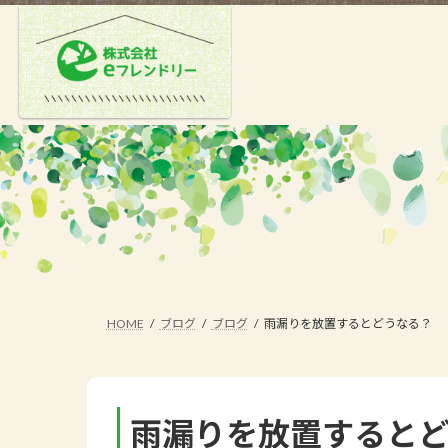
コ
ナ
ン
ビ
テ
ゲ
ン
ー
ツ
シ
へ
ョ
ス
ン
キ
に
ッ
移
プ
動
HOME
ブログ
ブログ
雨漏りを放置するとどうなる？
雨漏りを放置すると