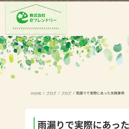
コ
ナ
ン
ビ
テ
ゲ
ン
ー
ツ
シ
へ
ョ
ス
ン
キ
に
ッ
移
プ
動
HOME
ブログ
ブログ
雨漏りで実際にあった失敗事例
雨漏りで実際にあっ